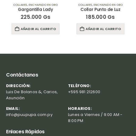
APADO EN ORO
COLLARES
,
ENCHAPADO EN ORO
COLLARES
,
ENCHAPAD
lla Lady
Collar Punto de Luz
Gargantilla C
00
Gs
185.000
Gs
175.000
L CARRITO
AÑADIR AL CARRITO
AÑADIR AL 
Contáctanos
DIRECCIÓN:
TELÉFONO:
Luis De Bolanos &, Carios,
+595 981 212600
Asunción
EMAIL:
HORARIOS:
info@puupupa.com.py
Lunes a Viernes / 9:00 AM -
8:00 PM
Enlaces Rápidos