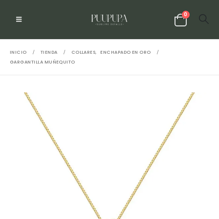
0
INICIO
TIENDA
COLLARES
,
ENCHAPADO EN ORO
GARGANTILLA MUÑEQUITO