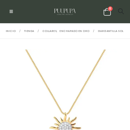
0
INICIO
TIENDA
COLLARES
,
ENCHAPADO EN ORO
GARGANTILLA SOL