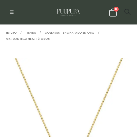
0
INICIO
TIENDA
COLLARES
,
ENCHAPADO EN ORO
GARGANTILLA HEART 3 OROS