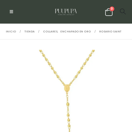
0
INICIO
TIENDA
COLLARES
,
ENCHAPADO EN ORO
ROSARIO SAINT