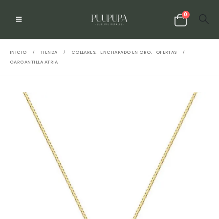
0
INICIO
TIENDA
COLLARES
,
ENCHAPADO EN ORO
,
OFERTAS
GARGANTILLA ATRIA