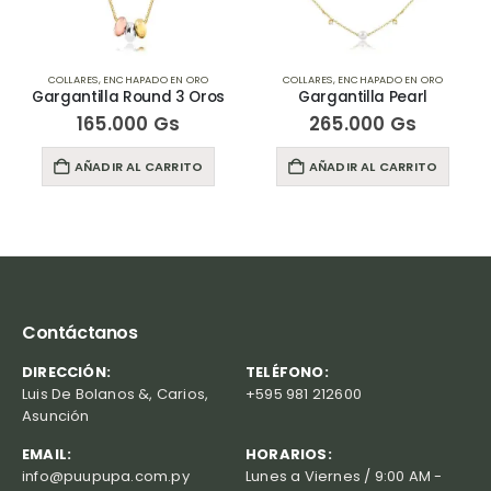
APADO EN ORO
COLLARES
,
ENCHAPADO EN ORO
COLLARES
,
ENCHAPAD
Round 3 Oros
Gargantilla Pearl
Gargantilla
00
Gs
265.000
Gs
225.000
L CARRITO
AÑADIR AL CARRITO
AÑADIR AL 
Contáctanos
DIRECCIÓN:
TELÉFONO:
Luis De Bolanos &, Carios,
+595 981 212600
Asunción
EMAIL:
HORARIOS:
info@puupupa.com.py
Lunes a Viernes / 9:00 AM -