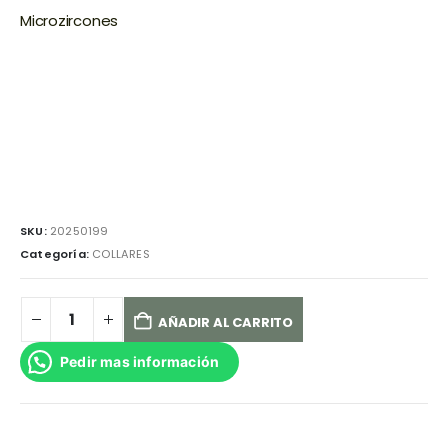
Microzircones
SKU:
20250199
Categoría:
COLLARES
AÑADIR AL CARRITO
Pedir mas información