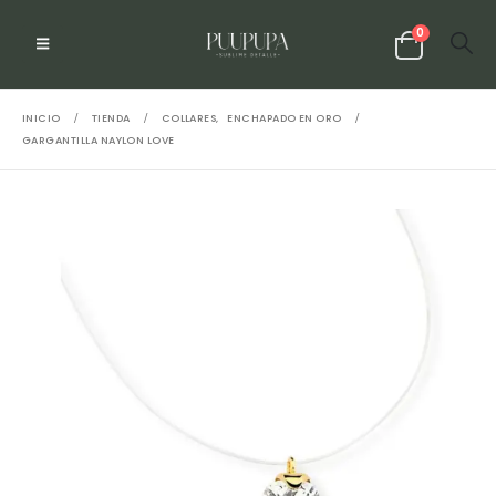
0
INICIO
TIENDA
COLLARES
,
ENCHAPADO EN ORO
GARGANTILLA NAYLON LOVE