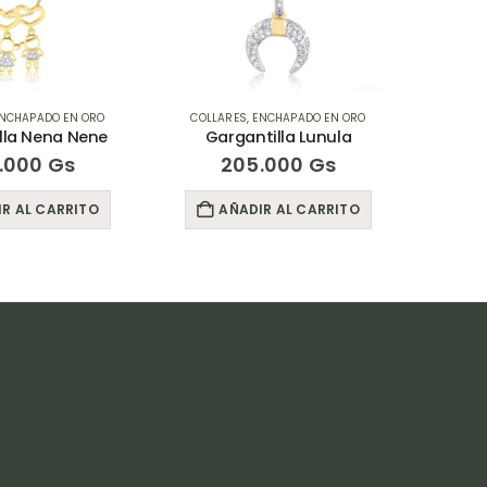
NCHAPADO EN ORO
COLLARES
,
ENCHAPADO EN ORO
COLLA
lla Nena Nene
Gargantilla Lunula
Garg
.000
Gs
205.000
Gs
R AL CARRITO
AÑADIR AL CARRITO