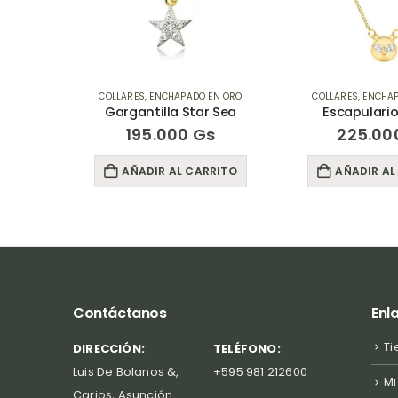
RO
,
OFERTAS
COLLARES
,
ENCHAPADO EN ORO
COLLARES
,
ENCHAP
ia
Gargantilla Star Sea
Escapulario
s
195.000
Gs
225.00
RITO
AÑADIR AL CARRITO
AÑADIR AL
Contáctanos
Enl
Ti
DIRECCIÓN:
TELÉFONO:
Luis De Bolanos &,
+595 981 212600
Mi
Carios, Asunción