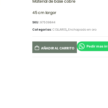
Material de base cobre
45 cm largor
SKU:
97509844
Categorías:
COLLARES
,
Enchapado en oro
Pedir mas i
AÑADIR AL CARRITO