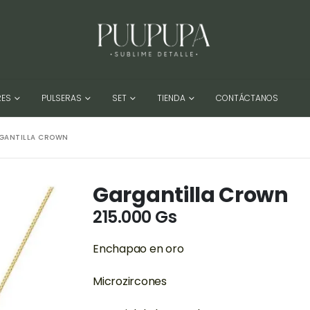
RES
PULSERAS
SET
TIENDA
CONTÁCTANOS
GANTILLA CROWN
Gargantilla Crown
215.000
Gs
Enchapao en oro
Microzircones