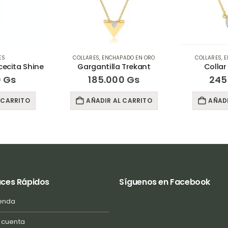
PADO EN ORO
COLLARES
,
ENCHAPADO EN ORO
COLLARES
,
 Trekant
Collar Oval White
Gargan
00
Gs
245.000
Gs
17
L CARRITO
AÑADIR AL CARRITO
AÑAD
aces Rápidos
Síguenos en Facebook
enda
 cuenta