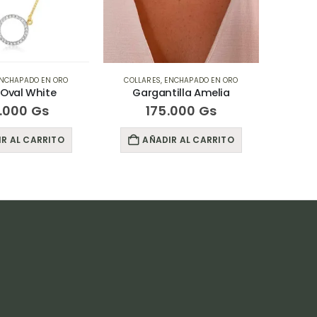
ENCHAPADO EN ORO
COLLARES
,
ENCHAPADO EN ORO
COLL
tilla Amelia
Gargantilla Jesus
Garg
5.000
Gs
215.000
Gs
IR AL CARRITO
AÑADIR AL CARRITO