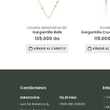
EN ORO
COLLARES
COLLARES
,
ENCHA
lls
Gargantilla Crucecita Shine
Gargantilla
s
115.000
Gs
185.0
RITO
AÑADIR AL CARRITO
AÑADIR A
Contáctanos
Enl
Ti
DIRECCIÓN:
TELÉFONO:
Luis De Bolanos &,
+595 981 212600
Mi