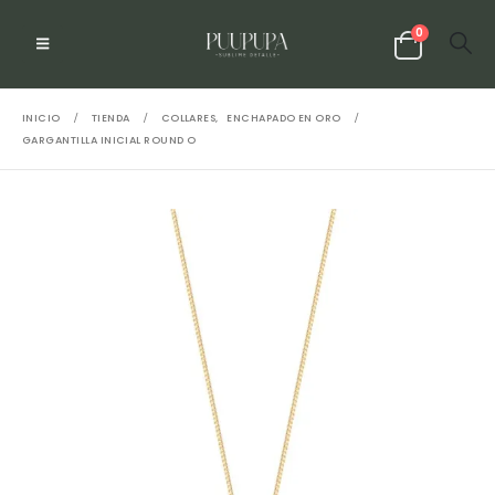
0
INICIO
TIENDA
COLLARES
,
ENCHAPADO EN ORO
GARGANTILLA INICIAL ROUND O