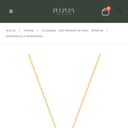
0
INICIO
TIENDA
COLLARES
,
ENCHAPADO EN ORO
,
OFERTAS
GARGANTILLA HERRADURA