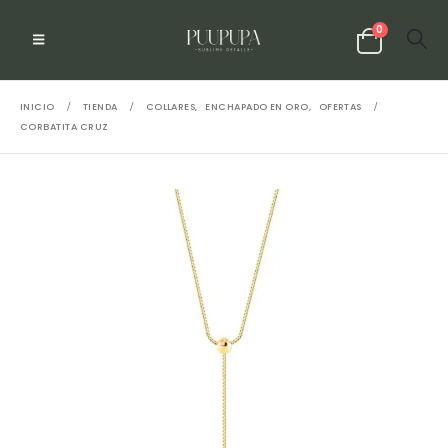
0
INICIO
TIENDA
COLLARES
,
ENCHAPADO EN ORO
,
OFERTAS
CORBATITA CRUZ