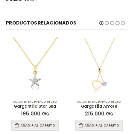
PRODUCTOS RELACIONADOS
RO
COLLARES
,
ENCHAPADO EN ORO
COLLARES
,
ENCHAPADO EN ORO
ea
Gargatilla Amore
Gargantilla Barbara
215.000
Gs
235.000
Gs
TO
AÑADIR AL CARRITO
AÑADIR AL CARRITO