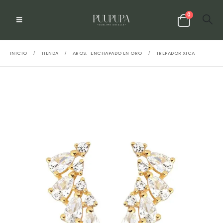
0
INICIO
TIENDA
AROS
,
ENCHAPADO EN ORO
TREPADOR XICA