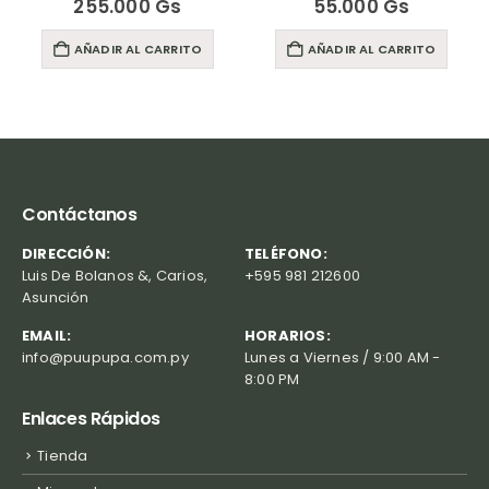
00
Gs
55.000
Gs
75.000
L CARRITO
AÑADIR AL CARRITO
AÑADIR AL 
Contáctanos
DIRECCIÓN:
TELÉFONO:
Luis De Bolanos &, Carios,
+595 981 212600
Asunción
EMAIL:
HORARIOS:
info@puupupa.com.py
Lunes a Viernes / 9:00 AM -
8:00 PM
Enlaces Rápidos
Tienda