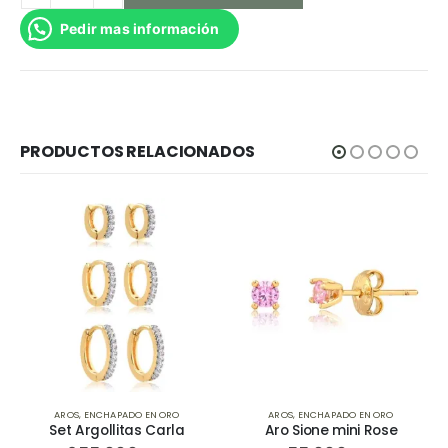
Pedir mas información
PRODUCTOS RELACIONADOS
ADO EN ORO
AROS
,
ENCHAPADO EN ORO
AROS
,
ENCHAPADO
itas Carla
Aro Sione mini Rose
Aro Bari Gold