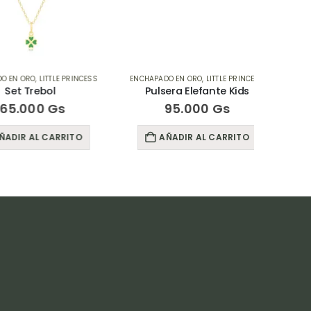
 ORO
,
LITTLE PRINCESS
ENCHAPADO EN ORO
,
LITTLE PRINCESS
ENCHAPA
t Trebol
Pulsera Elefante Kids
.000
Gs
95.000
Gs
R AL CARRITO
AÑADIR AL CARRITO