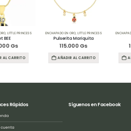
LITTLE PRINCESS
ENCHAPADO EN ORO
,
LITTLE PRINCESS
ENCHAPADO EN
EE
Pulserita Mariquita
Se
0
Gs
115.000
Gs
165
 CARRITO
AÑADIR AL CARRITO
AÑADI
aces Rápidos
Síguenos en Facebook
enda
 cuenta