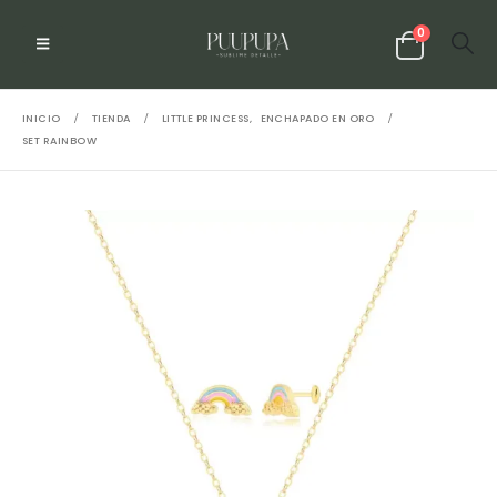
0
INICIO
TIENDA
LITTLE PRINCESS
,
ENCHAPADO EN ORO
SET RAINBOW