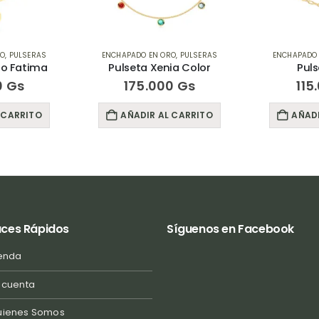
RO
,
PULSERAS
ENCHAPADO EN ORO
,
PULSERAS
ENCHAPADO
to Fatima
Pulseta Xenia Color
Puls
0
Gs
175.000
Gs
115
 CARRITO
AÑADIR AL CARRITO
AÑADI
aces Rápidos
Síguenos en Facebook
enda
 cuenta
uienes Somos