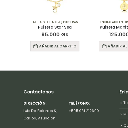
LSERAS
ENCHAPADO EN ORO
,
PULSERAS
ENCHAPADO EN O
ta
Pulsera Star Sea
Pulsera Mani
95.000
Gs
125.00
RITO
AÑADIR AL CARRITO
AÑADIR AL
Contáctanos
Enl
Ti
DIRECCIÓN:
TELÉFONO:
Luis De Bolanos &,
+595 981 212600
Mi
Carios, Asunción
Q