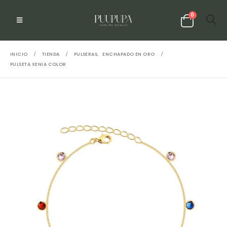
0
INICIO
TIENDA
PULSERAS
,
ENCHAPADO EN ORO
PULSETA XENIA COLOR