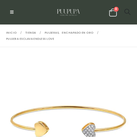
0
INICIO
TIENDA
PULSERAS
,
ENCHAPADO EN ORO
PULSERA ESCLAVA ENDLESS LOVE