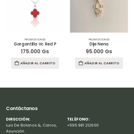
PROMOCIONES
PROMOCIONES
Gargantilla Vc Red P
Dije Nena
175.000
Gs
95.000
Gs
AÑADIR AL CARRITO
AÑADIR AL CARRITO
Contáctanos
DIRECCIÓN:
TELÉFONO:
Luis De Bolanos &, Carios,
+595 981 212600
Asunción