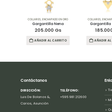
EN ORO
COLLARES
,
ENCHAPADO EN ORO
COLLARES
,
ENCHAP
Gargantilla Nena
Gargantilla
s
205.000
Gs
185.00
RITO
AÑADIR AL CARRITO
AÑADIR AL
Contáctanos
Enl
Ti
DIRECCIÓN:
TELÉFONO:
Luis De Bolanos &,
+595 981 212600
Mi
Carios, Asunción
Q