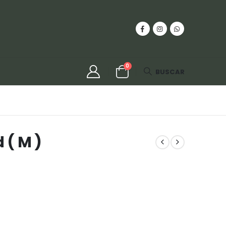
0
BUSCAR
 ( M )