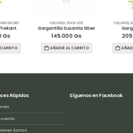
ADO EN ORO
COLLARES
,
PLATA 925
COLLARES
,
E
 Trekant
Gargantilla Susanita Silver
Garga
0
Gs
145.000
Gs
205
 CARRITO
AÑADIR AL CARRITO
AÑADI
aces Rápidos
Síguenos en Facebook
enda
 cuenta
uienes Somos