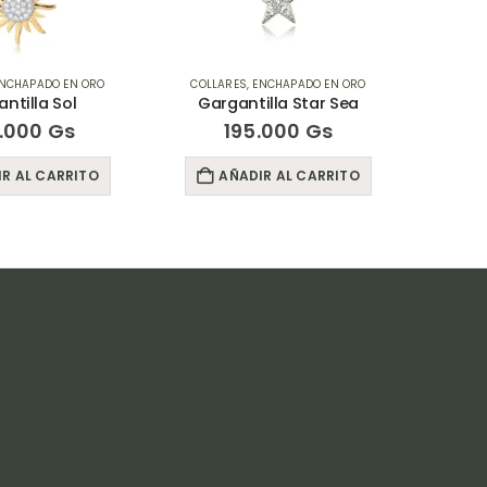
NCHAPADO EN ORO
COLLARES
,
ENCHAPADO EN ORO
COLLA
ntilla Sol
Gargantilla Star Sea
Garg
.000
Gs
195.000
Gs
R AL CARRITO
AÑADIR AL CARRITO