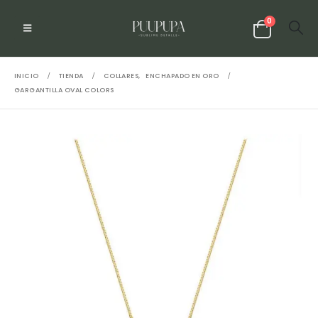
0
INICIO
TIENDA
COLLARES
,
ENCHAPADO EN ORO
GARGANTILLA OVAL COLORS