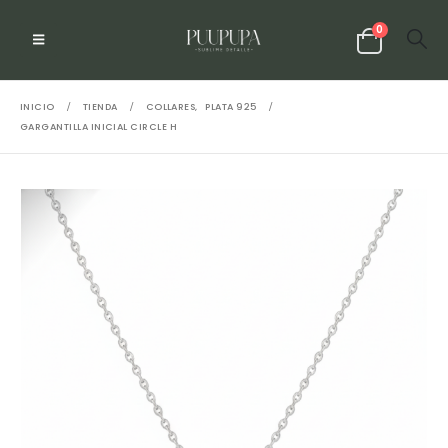
0
INICIO
TIENDA
COLLARES
,
PLATA 925
GARGANTILLA INICIAL CIRCLE H