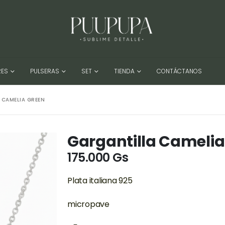
RES
PULSERAS
SET
TIENDA
CONTÁCTANOS
 CAMELIA GREEN
Gargantilla Camelia
175.000
Gs
Plata italiana 925
micropave