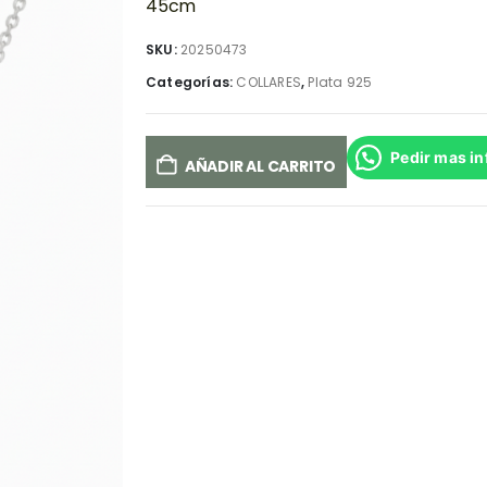
45cm
SKU:
20250473
Categorías:
COLLARES
,
Plata 925
Pedir mas i
AÑADIR AL CARRITO