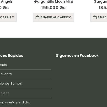
 Angels
Gargantilla Moon Mini
Gargant
0
Gs
155.000
Gs
185
 CARRITO
AÑADIR AL CARRITO
AÑADI
aces Rápidos
Síguenos en Facebook
enda
 cuenta
uienes Somos
edidos
ntraseña perdida