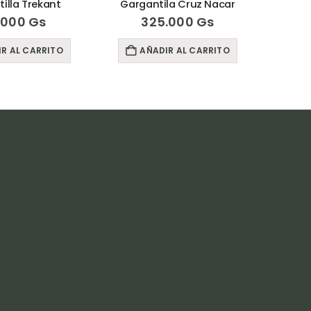
illa Trekant
Gargantila Cruz Nacar
Ga
.000
Gs
325.000
Gs
R AL CARRITO
AÑADIR AL CARRITO