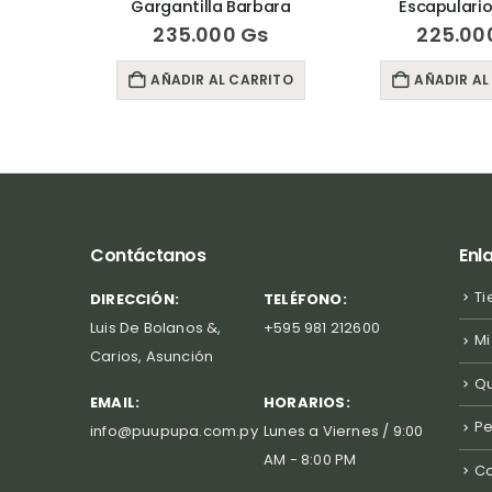
ls
Gargantilla Barbara
Escapulario
s
235.000
Gs
225.00
RITO
AÑADIR AL CARRITO
AÑADIR AL
Contáctanos
Enl
Ti
DIRECCIÓN:
TELÉFONO:
Luis De Bolanos &,
+595 981 212600
Mi
Carios, Asunción
Q
EMAIL:
HORARIOS:
P
info@puupupa.com.py
Lunes a Viernes / 9:00
AM - 8:00 PM
Co