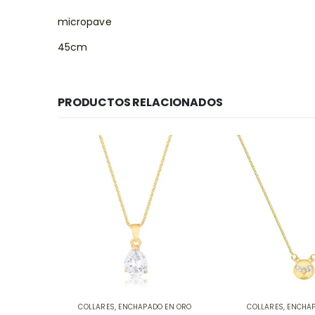
micropave
45cm
PRODUCTOS RELACIONADOS
EN ORO
COLLARES
,
ENCHAPADO EN ORO
COLLARES
,
ENCHAP