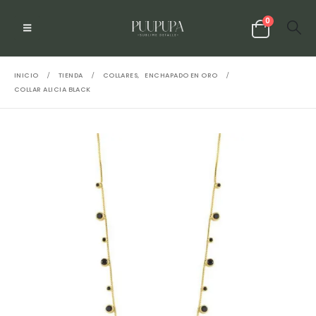
0
INICIO
TIENDA
COLLARES
,
ENCHAPADO EN ORO
COLLAR ALICIA BLACK