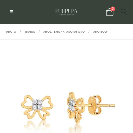
0
INICIO
TIENDA
AROS
,
ENCHAPADO EN ORO
ARO BOW