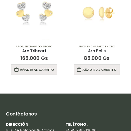
AROS
,
ENCHAPADO EN ORO
AROS
,
ENCHAPADO EN ORO
Aro Triheart
Aro Balls
165.000
Gs
85.000
Gs
AÑADIR AL CARRITO
AÑADIR AL CARRITO
Contáctanos
DIRECCIÓN:
TELÉFONO:
Luis De Bolanos &, Carios,
+595 981 212600