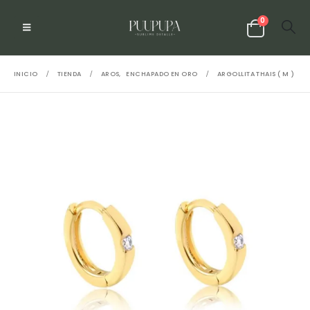
0
INICIO
TIENDA
AROS
,
ENCHAPADO EN ORO
ARGOLLITA THAIS ( M )