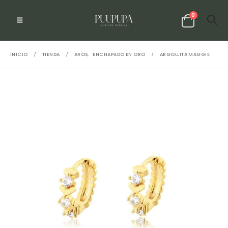
0
INICIO
TIENDA
AROS
,
ENCHAPADO EN ORO
ARGOLLITA MAGGIE