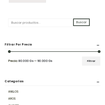
Buscar
Filtrar Por Precio
Precio:
80.000 Gs
—
90.000 Gs
Filtrar
Precio
Precio
mínimo
máximo
Categorías
ANILLOS
AROS