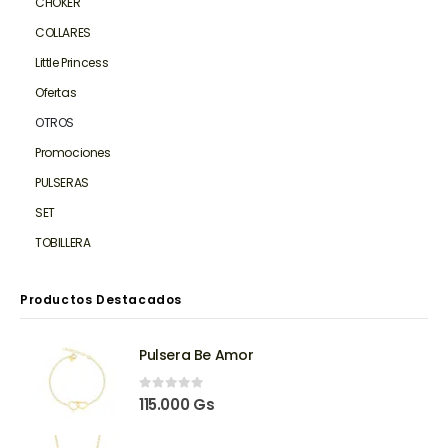
CHOKER
COLLARES
Little Princess
Ofertas
OTROS
Promociones
PULSERAS
SET
TOBILLERA
Productos Destacados
Pulsera Be Amor
0
out of 5
115.000
Gs