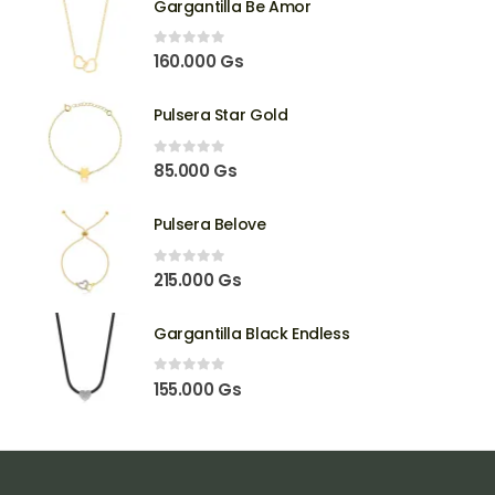
Gargantilla Be Amor
0
out of 5
160.000
Gs
Pulsera Star Gold
0
out of 5
85.000
Gs
Pulsera Belove
0
out of 5
215.000
Gs
Gargantilla Black Endless
0
out of 5
155.000
Gs