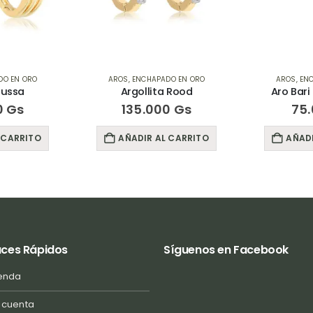
DO EN ORO
AROS
,
ENCHAPADO EN ORO
AROS
,
EN
Mussa
Argollita Rood
Aro Bar
0
Gs
135.000
Gs
75
 CARRITO
AÑADIR AL CARRITO
AÑADI
aces Rápidos
Síguenos en Facebook
enda
 cuenta