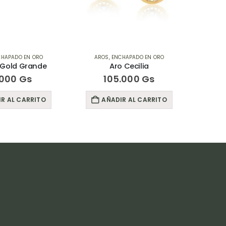
CHAPADO EN ORO
AROS
,
ENCHAPADO EN ORO
AR
i Gold Grande
Aro Cecilia
.000
Gs
105.000
Gs
R AL CARRITO
AÑADIR AL CARRITO