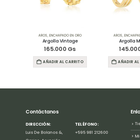
 ORO
AROS
,
ENCHAPADO EN ORO
AROS
,
ENCHAPA
nder
Argolla Vintage
Argolla 
165.000
Gs
145.00
RITO
AÑADIR AL CARRITO
AÑADIR AL
Contáctanos
Enl
Ti
DIRECCIÓN:
TELÉFONO:
Luis De Bolanos &,
+595 981 212600
Mi