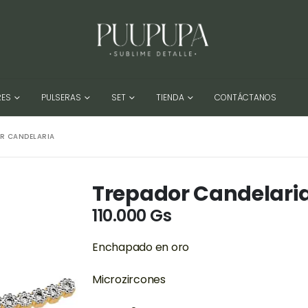
RES
PULSERAS
SET
TIENDA
CONTÁCTANOS
R CANDELARIA
Trepador Candelari
110.000
Gs
Enchapado en oro
Microzircones