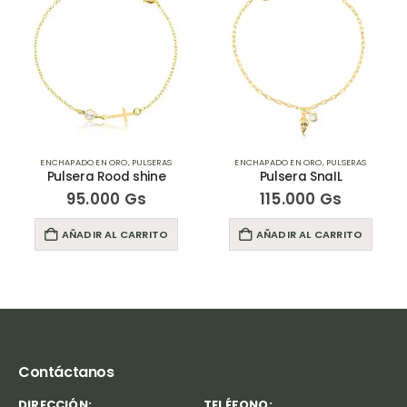
ENCHAPADO EN ORO
,
PULSERAS
ENCHAPADO EN ORO
,
PULSERAS
Pulsera Rood shine
Pulsera SnaIL
95.000
Gs
115.000
Gs
AÑADIR AL CARRITO
AÑADIR AL CARRITO
Contáctanos
DIRECCIÓN:
TELÉFONO: