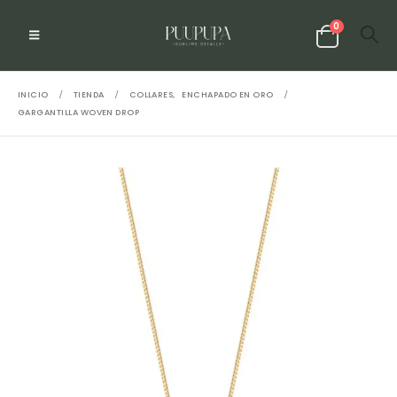
0
INICIO
TIENDA
COLLARES
,
ENCHAPADO EN ORO
GARGANTILLA WOVEN DROP