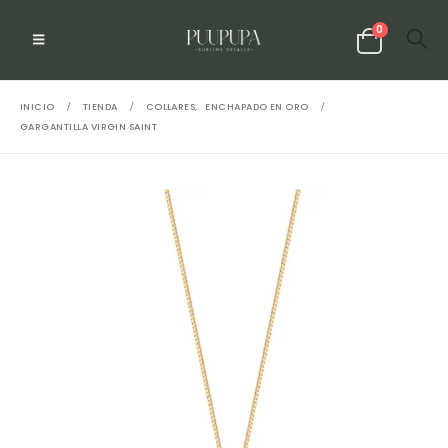
0
INICIO
TIENDA
COLLARES
,
ENCHAPADO EN ORO
GARGANTILLA VIRGIN SAINT