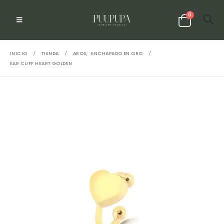
0
INICIO
TIENDA
AROS
,
ENCHAPADO EN ORO
EAR CUFF HEART GOLDEN