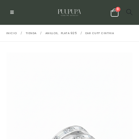
0
INICIO
TIENDA
ANILLOS
,
PLATA 925
EAR CUFF CINTHIA