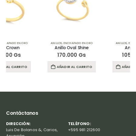
ANILLOS
,
ENCHAPADO EN ORO
ANILLOS
,
ENCHAPADO EN ORO
Anillo Oval Shine
Anillo Want
170.000
Gs
105.000
Gs
AÑADIR AL CARRITO
AÑADIR AL CARRITO
Contáctanos
DIRECCIÓN:
TELÉFONO:
Luis De Bolanos &, Carios,
+595 981 212600
Asunción