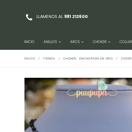
LLAMENOS AL
981 212600
INICIO
ANILLOS
AROS
CHOKER
COLLA
INICIO
TIENDA
CHOKER
,
ENCHAPADO EN ORO
CHOKE