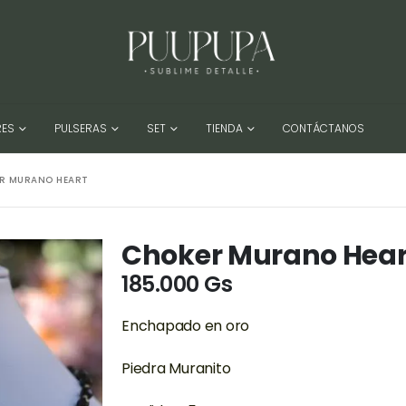
RES
PULSERAS
SET
TIENDA
CONTÁCTANOS
R MURANO HEART
Choker Murano Hear
185.000
Gs
Enchapado en oro
Piedra Muranito