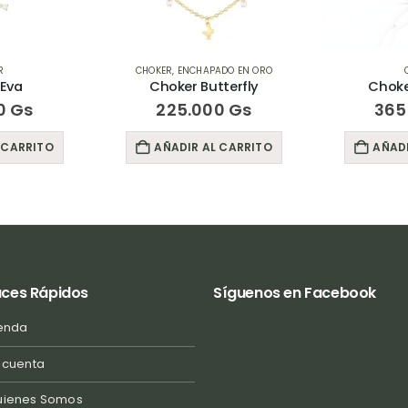
R
CHOKER
,
ENCHAPADO EN ORO
 Eva
Choker Butterfly
Choke
0
Gs
225.000
Gs
365
 CARRITO
AÑADIR AL CARRITO
AÑADI
aces Rápidos
Síguenos en Facebook
enda
 cuenta
uienes Somos