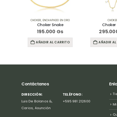
N ORO
CHOKER
,
ENCHAPADO EN ORO
CHOKE
ors
Choker Snake
Choker
s
195.000
Gs
295.00
RITO
AÑADIR AL CARRITO
AÑADIR AL
Contáctanos
Enl
Ti
DIRECCIÓN:
TELÉFONO:
Luis De Bolanos &,
+595 981 212600
Mi
Carios, Asunción
Q