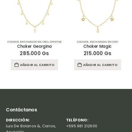
CHOKER
,
ENCHAPADO EN ORO
,
OFERTAS
CHOKER
,
ENCHAPADO EN ORO
Choker Georgina
Choker Magic
285.000
Gs
215.000
Gs
AÑADIR AL CARRITO
AÑADIR AL CARRITO
Contáctanos
DIRECCIÓN:
TELÉFONO:
Luis De Bolanos &, Carios,
+595 981 212600
Asunción