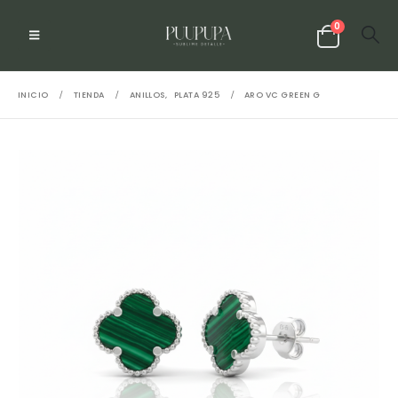
0
INICIO
TIENDA
ANILLOS
,
PLATA 925
ARO VC GREEN G