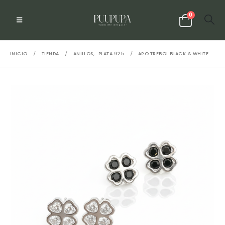
0
INICIO
TIENDA
ANILLOS
,
PLATA 925
ARO TREBOL BLACK & WHITE