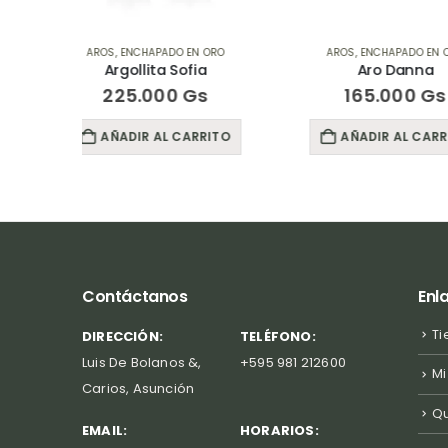
 ORO
AROS
,
ENCHAPADO EN ORO
AROS
,
ENCHAPA
a
Aro Danna
Ear cuff Ca
s
165.000
Gs
135.00
RITO
AÑADIR AL CARRITO
AÑADIR AL
Contáctanos
Enl
Ti
DIRECCIÓN:
TELÉFONO:
Luis De Bolanos &,
+595 981 212600
Mi
Carios, Asunción
Q
EMAIL:
HORARIOS: