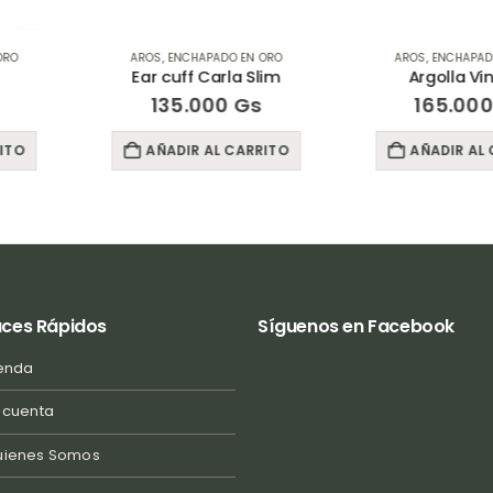
DO EN ORO
AROS
,
ENCHAPADO EN ORO
AROS
,
EN
rla Slim
Argolla Vintage
Ear 
0
Gs
165.000
Gs
95
 CARRITO
AÑADIR AL CARRITO
AÑADI
aces Rápidos
Síguenos en Facebook
enda
 cuenta
uienes Somos