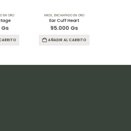
CHAPADO EN ORO
AROS
,
ENCHAPADO EN ORO
AR
Cuff Heart
Argollita Susana
.000
Gs
95.000
Gs
R AL CARRITO
AÑADIR AL CARRITO