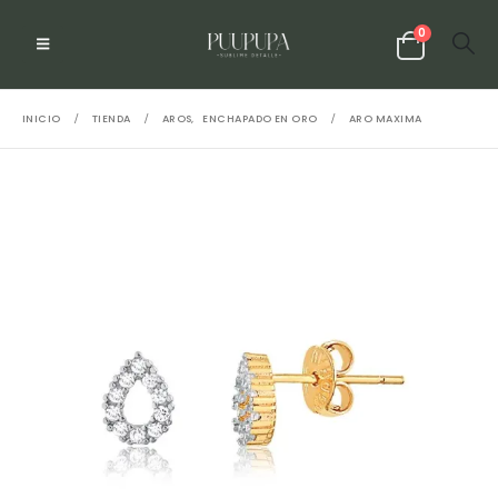
0
INICIO
TIENDA
AROS
,
ENCHAPADO EN ORO
ARO MAXIMA