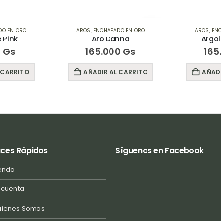
DO EN ORO
AROS
,
ENCHAPADO EN ORO
AROS
,
EN
 Pink
Aro Danna
Argol
0
Gs
165.000
Gs
165
 CARRITO
AÑADIR AL CARRITO
AÑADI
aces Rápidos
Síguenos en Facebook
enda
 cuenta
uienes Somos