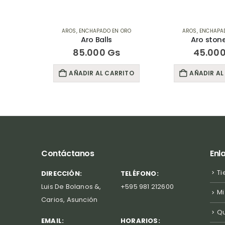
 ORO
AROS
,
ENCHAPADO EN ORO
AROS
,
ENCHAPA
Aro Balls
Aro stone
s
85.000
Gs
45.00
RITO
AÑADIR AL CARRITO
AÑADIR AL
Contáctanos
Enl
Ti
DIRECCIÓN:
TELÉFONO:
Luis De Bolanos &,
+595 981 212600
Mi
Carios, Asunción
Q
EMAIL:
HORARIOS: