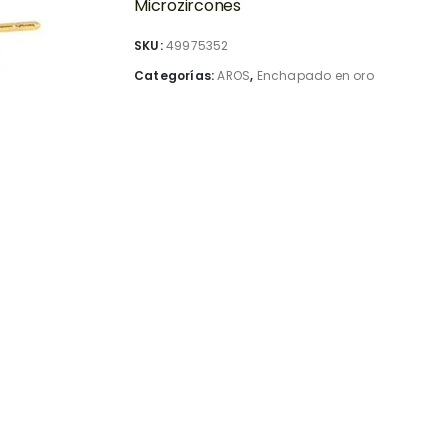
Microzircones
SKU:
49975352
Categorías:
AROS
,
Enchapado en oro