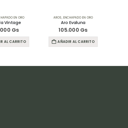
CHAPADO EN ORO
AROS
,
ENCHAPADO EN ORO
AR
la Vintage
Aro Evaluna
.000
Gs
105.000
Gs
R AL CARRITO
AÑADIR AL CARRITO