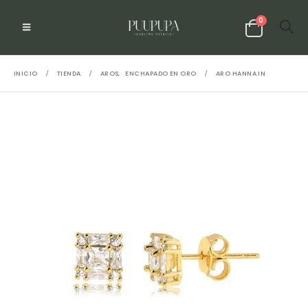
0
INICIO
TIENDA
AROS
,
ENCHAPADO EN ORO
ARO HANNA IN