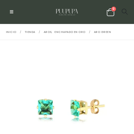
0
INICIO
TIENDA
AROS
,
ENCHAPADO EN ORO
ARO GREEN