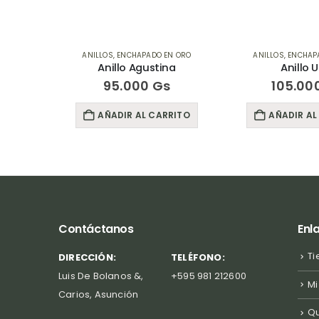
N ORO
ANILLOS
,
ENCHAPADO EN ORO
ANILLOS
,
ENCHAP
Anillo Agustina
Anillo 
s
95.000
Gs
105.00
RITO
AÑADIR AL CARRITO
AÑADIR AL
Contáctanos
Enl
Ti
DIRECCIÓN:
TELÉFONO:
Luis De Bolanos &,
+595 981 212600
Mi
Carios, Asunción
Q