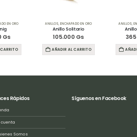
ADO EN ORO
ANILLOS
,
ENCHAPADO EN ORO
ANILLOS
,
E
Unig
Anillo Solitario
Anill
0
Gs
105.000
Gs
365
 CARRITO
AÑADIR AL CARRITO
AÑADI
aces Rápidos
Síguenos en Facebook
enda
 cuenta
uienes Somos