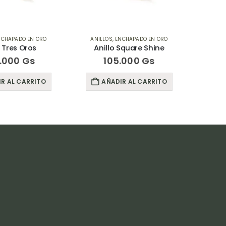
NCHAPADO EN ORO
ANILLOS
,
ENCHAPADO EN ORO
ANIL
o Tres Oros
Anillo Square Shine
.000
Gs
105.000
Gs
R AL CARRITO
AÑADIR AL CARRITO