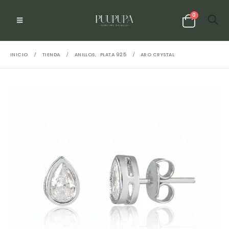
0
INICIO
TIENDA
ANILLOS
,
PLATA 925
ARO CRYSTAL