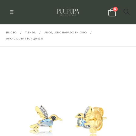
0
INICIO
TIENDA
AROS
,
ENCHAPADO EN ORO
ARO COLIBRI TURQUEZA