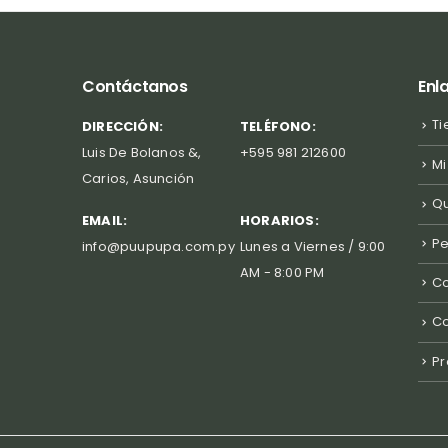
Contáctanos
Enl
Ti
DIRECCIÓN:
TELÉFONO:
Luis De Bolanos &,
+595 981 212600
Mi
Carios, Asunción
Q
EMAIL:
HORARIOS:
P
info@puupupa.com.py
Lunes a Viernes / 9:00
AM - 8:00 PM
Co
C
Pr