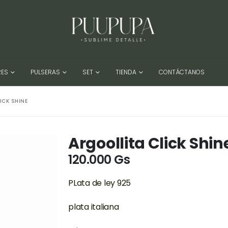
RES
PULSERAS
SET
TIENDA
CONTÁCTANOS
ICK SHINE
Argoollita Click Shin
120.000
Gs
PLata de ley 925
plata italiana