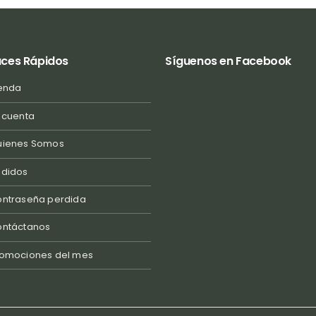
aces Rápidos
Síguenos en Facebook
enda
 cuenta
uienes Somos
edidos
ntraseña perdida
ontáctanos
omociones del mes