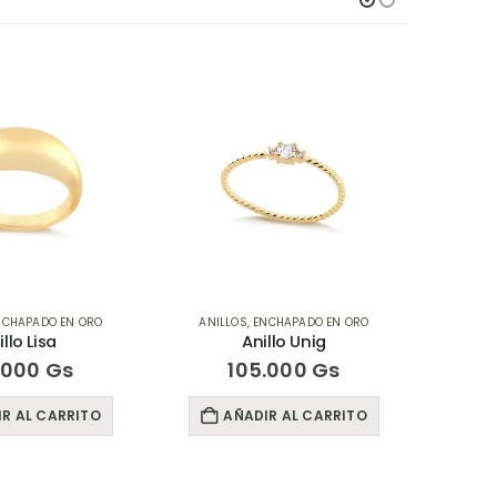
NCHAPADO EN ORO
ANILLOS
,
ENCHAPADO EN ORO
ANIL
illo Lisa
Anillo Unig
.000
Gs
105.000
Gs
R AL CARRITO
AÑADIR AL CARRITO