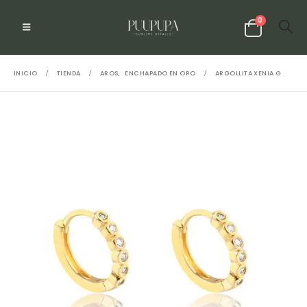
0
INICIO
TIENDA
AROS
,
ENCHAPADO EN ORO
ARGOLLITA XENIA G