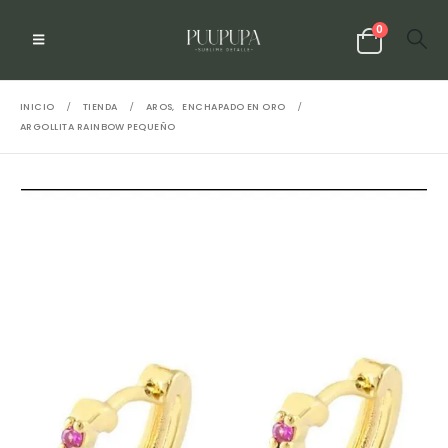
0
INICIO
TIENDA
AROS
,
ENCHAPADO EN ORO
ARGOLLITA RAINBOW PEQUEÑO