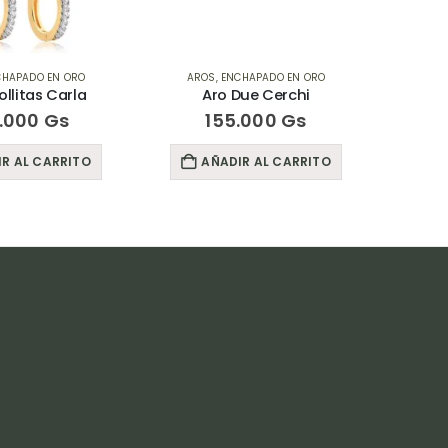
CHAPADO EN ORO
AROS
,
ENCHAPADO EN ORO
AR
Due Cerchi
Aro Danna
.000
Gs
165.000
Gs
R AL CARRITO
AÑADIR AL CARRITO