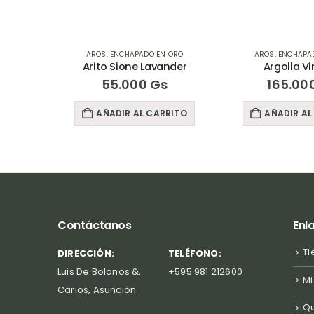
 ORO
AROS
,
ENCHAPADO EN ORO
AROS
,
ENCHAPA
nder
Argolla Vintage
Argolla B
165.000
Gs
185.00
RITO
AÑADIR AL CARRITO
AÑADIR AL
Contáctanos
Enl
Ti
DIRECCIÓN:
TELÉFONO:
Luis De Bolanos &,
+595 981 212600
Mi
Carios, Asunción
Q