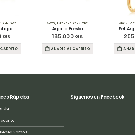
DO EN ORO
AROS
,
ENCHAPADO EN ORO
AROS
,
EN
reska
Set Argollitas Carla
Aro 
0
Gs
255.000
Gs
155
 CARRITO
AÑADIR AL CARRITO
AÑADI
aces Rápidos
Síguenos en Facebook
enda
 cuenta
uienes Somos